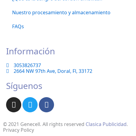
Nuestro procesamiento y almacenamiento
FAQs
Información
3053826737
2664 NW 97th Ave, Doral, Fl, 33172
Síguenos
I
T
F
n
w
a
s
i
c
t
t
e
© 2021 Genecell. All rights reserved
Clasica Publicidad
.
a
t
b
Privacy Policy